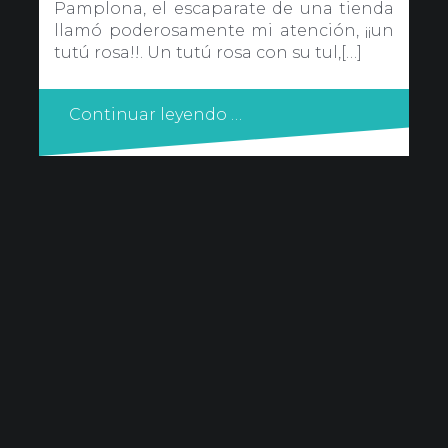
Pamplona, el escaparate de una tienda
llamó poderosamente mi atención, ¡¡un
tutú rosa!!. Un tutú rosa con su tul,[…]
Continuar leyendo …