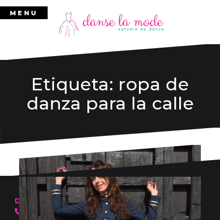
Ir
MENU
al
contenido
Etiqueta:
ropa de
danza para la calle
Danse la mode
636 57 66 50
·
info@danselamode.com