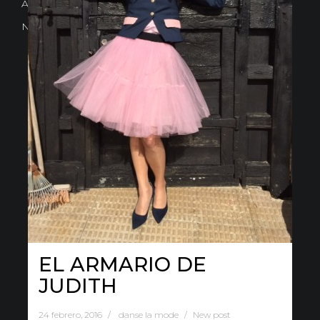
Avd. Comercial 20 Barañain (Navarra)
Nota Legal
·
Privacidad
·
Política de Cookies
EL ARMARIO DE
JUDITH
24 febrero, 2016
danse la mode
New post