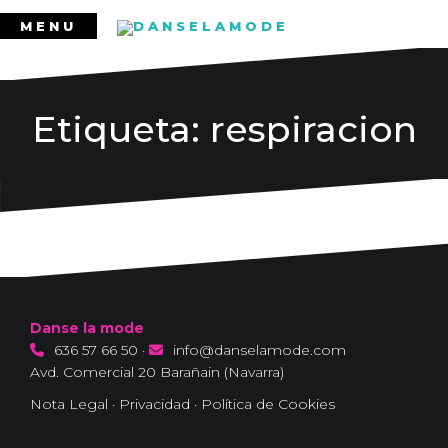
Ir
MENU
al
contenido
Etiqueta:
respiracion
Danse la mode
636 57 66 50
·
info@danselamode.com
Avd. Comercial 20 Barañain (Navarra)
Nota Legal
·
Privacidad
·
Política de Cookies