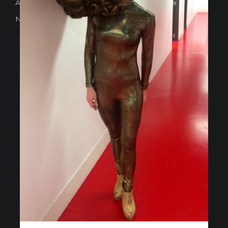
Avd. Comercial 20 Barañain (Navarra)
Nota Legal
·
Privacidad
·
Política de Cookies