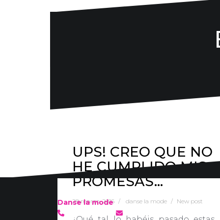
UPS! CREO QUE NO
HE CUMPLIDO MIS
PROMESAS…
28 marzo, 2016
danse la mode
New post
Danse la mode
636 57 66 50
·
info@danselamode.com
¿Qué tal lo habéis pasado estas