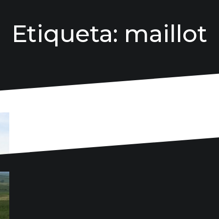
Etiqueta:
maillot