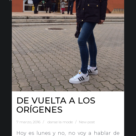
DE VUELTA A LOS
ORÍGENES
7 marzo, 2016
danse la mode
New post
Hoy es lunes y no, no voy a hablar de