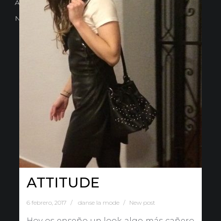
Avd. Comercial 20 Barañain (Navarra)
Nota Legal
·
Privacidad
·
Política de Cookies
ATTITUDE
6 febrero, 2017
danse la mode
New post
Hoy os enseño un look algo más cañero