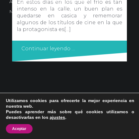
Avd. Comercial 20 Barañain (Navarra)
En estos días en los que el frío es tan
intenso en la calle, un buen plan es
Nota Legal
·
Privacidad
·
Política de Cookies
quedarse en casica y rememorar
algunos de los títulos de cine en la que
la protagonista es[…]
Continuar leyendo …
Utilizamos cookies para ofrecerte la mejor experiencia en
nuestra web.
Puedes aprender más sobre qué cookies utilizamos o
desactivarlas en los
ajustes
.
Aceptar