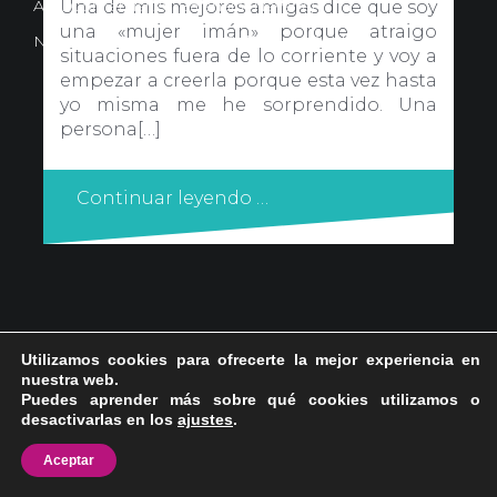
Avd. Comercial 20 Barañain (Navarra)
Una de mis mejores amigas dice que soy
una «mujer imán» porque atraigo
Nota Legal
·
Privacidad
·
Política de Cookies
situaciones fuera de lo corriente y voy a
empezar a creerla porque esta vez hasta
yo misma me he sorprendido. Una
persona[…]
Continuar leyendo …
Utilizamos cookies para ofrecerte la mejor experiencia en
nuestra web.
Puedes aprender más sobre qué cookies utilizamos o
desactivarlas en los
ajustes
.
Aceptar