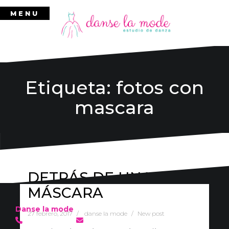
Ir
MENU
al
contenido
Etiqueta:
fotos con
mascara
DETRÁS DE UNA
MÁSCARA
Danse la mode
27 febrero, 2017
danse la mode
New post
636 57 66 50
·
info@danselamode.com