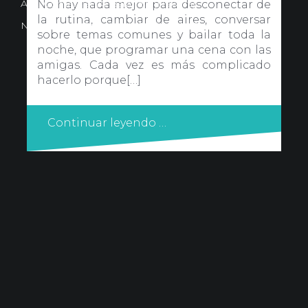
Avd. Comercial 20 Barañain (Navarra)
No hay nada mejor para desconectar de
la rutina, cambiar de aires, conversar
Nota Legal
·
Privacidad
·
Política de Cookies
sobre temas comunes y bailar toda la
noche, que programar una cena con las
amigas. Cada vez es más complicado
hacerlo porque[…]
Continuar leyendo …