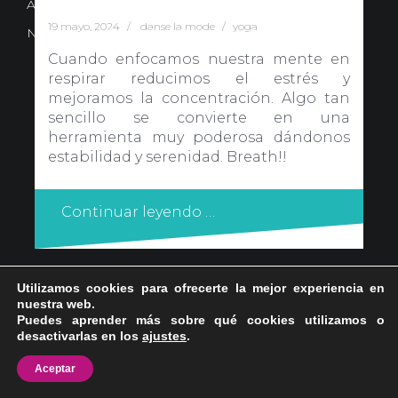
Avd. Comercial 20 Barañain (Navarra)
19 mayo, 2024
danse la mode
yoga
Nota Legal
·
Privacidad
·
Política de Cookies
Cuando enfocamos nuestra mente en
respirar reducimos el estrés y
mejoramos la concentración. Algo tan
sencillo se convierte en una
herramienta muy poderosa dándonos
estabilidad y serenidad. Breath!!
Continuar leyendo …
Utilizamos cookies para ofrecerte la mejor experiencia en
nuestra web.
Puedes aprender más sobre qué cookies utilizamos o
desactivarlas en los
ajustes
.
Aceptar