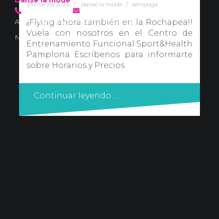
25 marzo, 2024
danse la mode
aeroyoga
636 57 66 50
·
info@danselamode.com
Avd. Comercial 20 Barañain (Navarra)
¡¡Flying ahora también en la Rochapea!!
Vuela con nosotros en el Centro de
Nota Legal
·
Privacidad
·
Política de Cookies
Entrenamiento Funcional Sport&Health
Pamplona Escríbenos para informarte
sobre Horarios y Precios
Continuar leyendo …