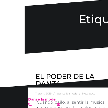
Etiq
EL PODER DE LA
DANZA
11 abril, 2016
danse la mode
New post
Danse la mode
Cuando bailo, al sentir la música,
636 57 66 50
·
info@danselamode.com
me sumerjo en la melodía sin