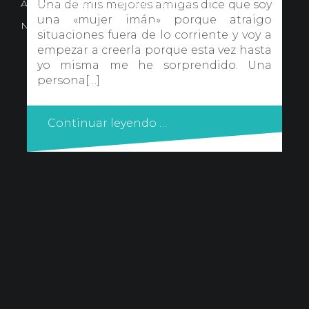
Avd. Comercial 20 Barañain (Navarra)
Una de mis mejores amigas dice que soy
una «mujer imán» porque atraigo
Nota Legal
·
Privacidad
·
Política de Cookies
situaciones fuera de lo corriente y voy a
empezar a creerla porque esta vez hasta
yo misma me he sorprendido. Una
persona[…]
Continuar leyendo …