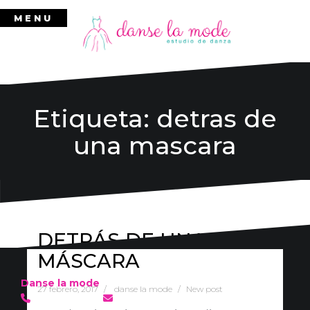
Ir
MENU
al
contenido
Etiqueta:
detras de
una mascara
DETRÁS DE UNA
MÁSCARA
Danse la mode
27 febrero, 2017
danse la mode
New post
636 57 66 50
·
info@danselamode.com