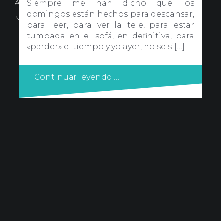
Avd. Comercial 20 Barañain (Navarra)
Siempre me han dicho que los
domingos están hechos para descansar,
Nota Legal
·
Privacidad
·
Política de Cookies
para leer, para ver la tele, para estar
tumbada en el sofá, en definitiva, para
«perder» el tiempo y yo ayer, no se si[…]
Continuar leyendo …