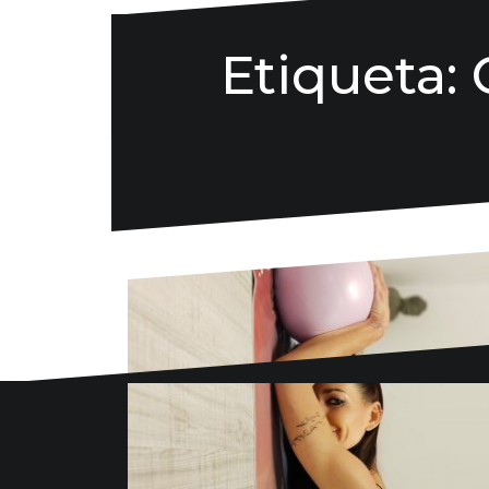
Etiqueta:
Danse la mode
636 57 66 50
·
info@danselamode.com
Avd. Comercial 20 Barañain (Navarra)