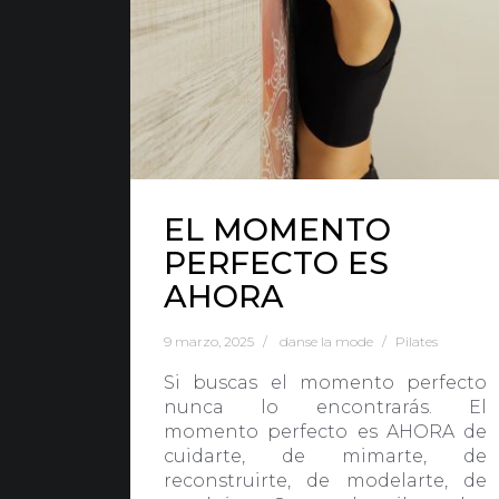
Nota Legal
·
Privacidad
·
Política de Cookies
EL MOMENTO
PERFECTO ES
AHORA
9 marzo, 2025
danse la mode
Pilates
Si buscas el momento perfecto
nunca lo encontrarás. El
momento perfecto es AHORA de
cuidarte, de mimarte, de
reconstruirte, de modelarte, de