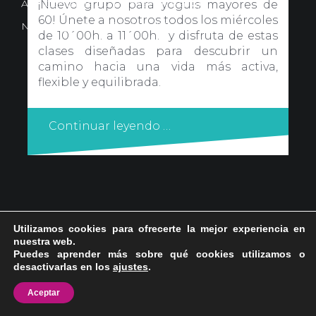
Avd. Comercial 20 Barañain (Navarra)
¡Nuevo grupo para yoguis mayores de
60! Únete a nosotros todos los miércoles
Nota Legal
·
Privacidad
·
Política de Cookies
de 10´00h. a 11´00h. y disfruta de estas
clases diseñadas para descubrir un
camino hacia una vida más activa,
flexible y equilibrada.
Continuar leyendo …
Utilizamos cookies para ofrecerte la mejor experiencia en
nuestra web.
Puedes aprender más sobre qué cookies utilizamos o
desactivarlas en los
ajustes
.
Aceptar