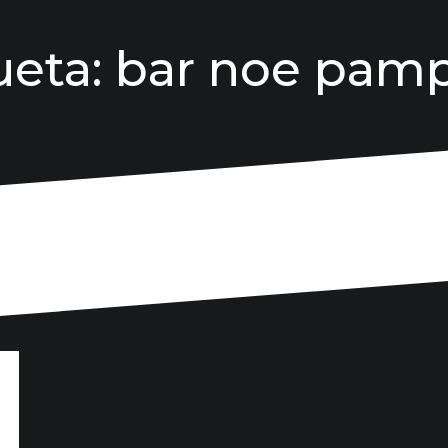
ueta:
bar noe pam