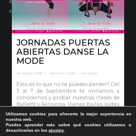
Avd. Comercial 20 Barañain (Navarra)
Nota Legal
·
Privacidad
·
Política de Cookies
JORNADAS PUERTAS
ABIERTAS DANSE LA
MODE
26 agosto, 2018
danse la mode
aeroyoga
Esto es lo que no te puedes perder!! Del
3 al 7 de Septiembre te invitamos a
conocernos y probar nuestras clases de
Balletfit y Aeroyoga. Vienes, bailas, sudas,
te quitas la tensión y te[…]
Utilizamos cookies para ofrecerte la mejor experiencia en
nuestra web.
Puedes aprender más sobre qué cookies utilizamos o
Continuar leyendo …
desactivarlas en los
ajustes
.