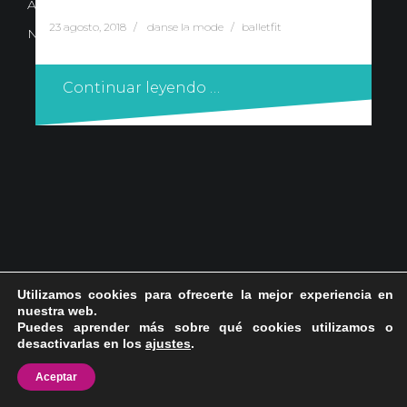
Avd. Comercial 20 Barañain (Navarra)
23 agosto, 2018
danse la mode
balletfit
Nota Legal
·
Privacidad
·
Política de Cookies
Continuar leyendo …
Utilizamos cookies para ofrecerte la mejor experiencia en
nuestra web.
Puedes aprender más sobre qué cookies utilizamos o
desactivarlas en los
ajustes
.
Aceptar