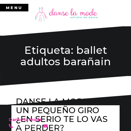
Ir
MENU
al
contenido
Etiqueta:
ballet
adultos barañain
DANSE LA MODE DA
UN PEQUEÑO GIRO
¿EN SERIO TE LO VAS
Danse la mode
A PERDER?
636 57 66 50
·
info@danselamode.com