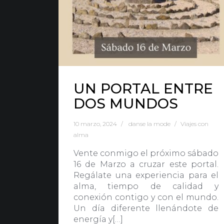
Nota Legal
·
Privacidad
·
Política de Cookies
UN PORTAL ENTRE
DOS MUNDOS
10 marzo, 2024
danse la mode
Viajes con
alma
Vente conmigo el próximo sábado
16 de Marzo a cruzar este portal.
Regálate una experiencia para el
alma, tiempo de calidad y
conexión contigo y con el mundo.
Un día diferente llenándote de
energía y[…]