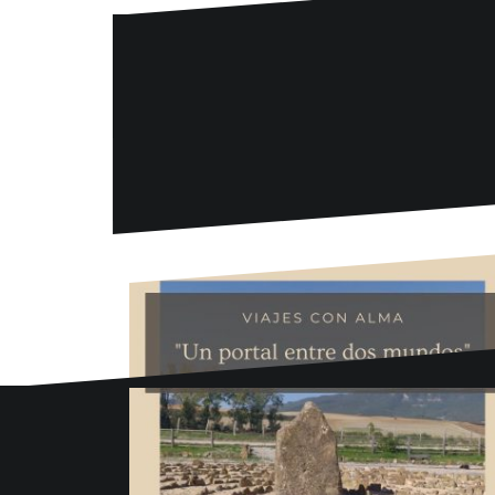
Danse la mode
636 57 66 50
·
info@danselamode.com
Avd. Comercial 20 Barañain (Navarra)