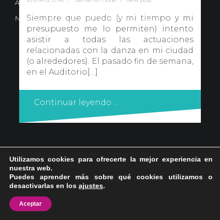
Avd. Comercial 20 Barañain (Navarra)
Siempre que puedo (y mi tiempo y mi
Nota Legal
·
Privacidad
·
Política de Cookies
presupuesto me lo permiten) intento
asistir a todas las actuaciones
relacionadas con la danza en mi ciudad
(o alrededores). El pasado fin de semana,
en el Auditorio[…]
Continuar leyendo …
Utilizamos cookies para ofrecerte la mejor experiencia en
nuestra web.
Puedes aprender más sobre qué cookies utilizamos o
desactivarlas en los
ajustes
.
Aceptar