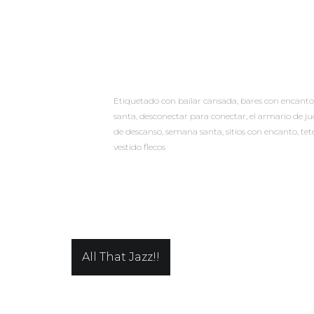
Etiquetado con
bailar cansada
,
bares con encanto
santa
,
desconectar para conectar
,
el armario de ju
de descanso
,
semana santa
,
sitios con encanto
,
tet
vestido flecos
Navegación
All That Jazz!!
de