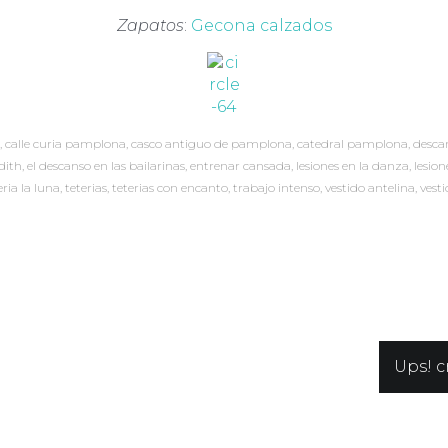
Zapatos
:
Gecona calzados
,
calle curia pamplona
,
casco antiguo de pamplona
,
catedral pamplona
,
desca
dith
,
el descanso en las bailarinas
,
entrenar cansada
,
lesiones en la danza
,
lesion
eria la luna
,
teterias
,
teterias con encanto
,
trabajo intenso
,
vestido antelina
,
vesti
Ups! 