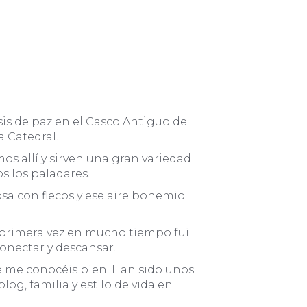
is de paz en el Casco Antiguo de
a Catedral.
os allí y sirven una gran variedad
s los paladares.
sa con flecos y ese aire bohemio
r primera vez en mucho tiempo fui
onectar y descansar.
ue me conocéis bien. Han sido unos
og, familia y estilo de vida en