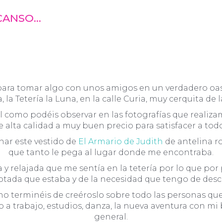
SCANSO…
ara tomar algo con unos amigos en un verdadero oas
la Tetería la Luna, en la calle Curia, muy cerquita de l
l como podéis observar en las fotografías que realizam
 alta calidad a muy buen precio para satisfacer a todo
nar este vestido de
El Armario de Judith
de antelina ro
que tanto le pega al lugar donde me encontraba.
 y relajada que me sentía en la tetería por lo que po
otada que estaba y de la necesidad que tengo de desc
e no terminéis de creéroslo sobre todo las personas q
 trabajo, estudios, danza, la nueva aventura con mi bl
general.