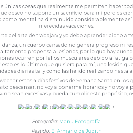
as únicas cosas que realmente me permiten hacer todo 
ue deseo no supone un sacrificio para mí pero es ci
co como mental ha disminuido considerablemente as
merecidas vacaciones.
rte del arte de trabajar» y yo debo aprender dicho ar
a danza, un cuerpo cansado no genera progreso ni resu
n altamente propensa a lesiones, por lo que hay que 
siones ocurren por fallos musculares debido a fatiga 
esto es lo último que quisiera para mí, una lesión qu
vidades diarias tal y como las he ido realizando hasta a
rovechar estos 4 días festivos de Semana Santa en l
to descansar, no voy a ponerme horarios y no voy a pl
» no sean excesivas y pueda cumplir este propósito, o
Fotografía
:
Manu Fotografía
Vestido
:
El Armario de Judith