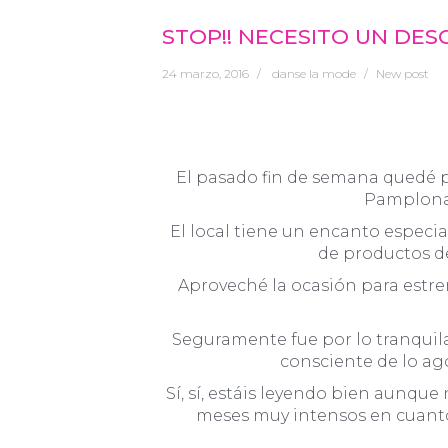
STOP!! NECESITO UN DE
24 marzo, 2016
danse la mode
New post
El pasado fin de semana quedé p
Pamplona, 
El local tiene un encanto especia
de productos de
Aproveché la ocasión para estre
Seguramente fue por lo tranquila
consciente de lo ag
Sí, sí, estáis leyendo bien aunqu
meses muy intensos en cuanto a