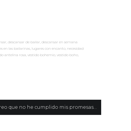
nsar
,
descansar de bailar
,
descansar en semana
es en las bailarinas
,
lugares con encanto
,
necesidad
do antelina rosa
,
vestido bohemio
,
vestido boho
,
creo que no he cumplido mis promesas…