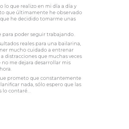
lo que realizo en mi día a día y
erto que últimamente he observado
í que he decidido tomarme unas
te para poder seguir trabajando.
ltados reales para una bailarina,
tener mucho cuidado a entrenar
o a distracciones que muchas veces
e no me dejara desarrollar mis
hora.
os que prometo que constantemente
anificar nada, sólo espero que las
s lo contaré…