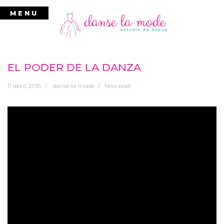
Ir
MENU
al
contenido
EL PODER DE LA DANZA
11 abril, 2016
danse la mode
New post