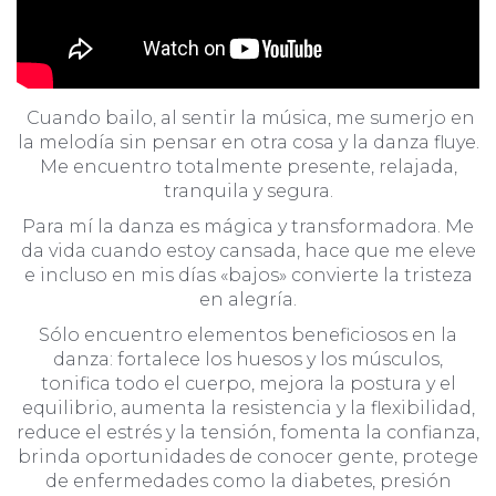
Cuando bailo, al sentir la música, me sumerjo en
la melodía sin pensar en otra cosa y la danza fluye.
Me encuentro totalmente presente, relajada,
tranquila y segura.
Para mí la danza es mágica y transformadora. Me
da vida cuando estoy cansada, hace que me eleve
e incluso en mis días «bajos» convierte la tristeza
en alegría.
Sólo encuentro elementos beneficiosos en la
danza: fortalece los huesos y los músculos,
tonifica todo el cuerpo, mejora la postura y el
equilibrio, aumenta la resistencia y la flexibilidad,
reduce el estrés y la tensión, fomenta la confianza,
brinda oportunidades de conocer gente, protege
de enfermedades como la diabetes, presión