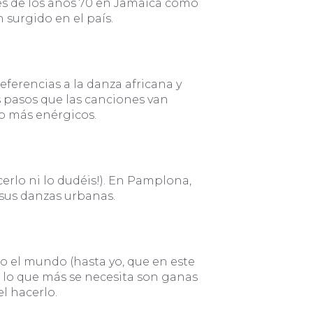
ales de los años 70 en Jamaica como
 surgido en el país.
eferencias a la danza africana y
s pasos que las canciones van
 más enérgicos.
cerlo ni lo dudéis!). En Pamplona,
 sus danzas urbanas.
 el mundo (hasta yo, que en este
e lo que más se necesita son ganas
l hacerlo.