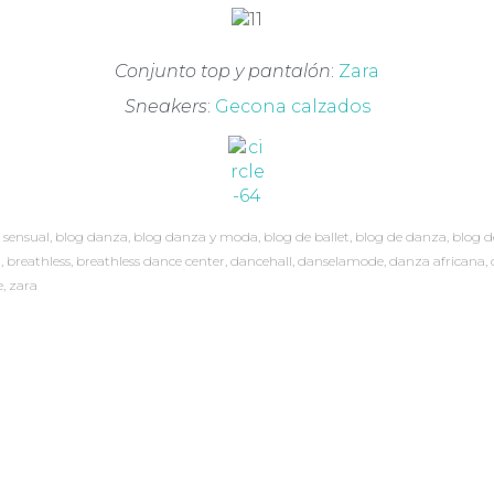
Conjunto top y pantalón
:
Zara
Sneakers
:
Gecona calzados
e sensual
,
blog danza
,
blog danza y moda
,
blog de ballet
,
blog de danza
,
blog d
a
,
breathless
,
breathless dance center
,
dancehall
,
danselamode
,
danza africana
,
e
,
zara