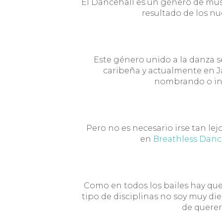
El Dancehall es un género de músic
resultado de los nu
Este género unido a la danza se
caribeña y actualmente en Ja
nombrando o in
Pero no es necesario irse tan lej
en
Breathless Danc
Como en todos los bailes hay qu
tipo de disciplinas no soy muy di
de querer