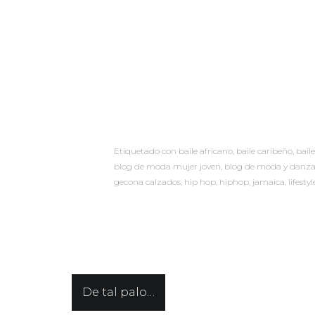
Etiquetado con
baile africano
,
baile caribeño
,
bail
blog de moda mujer joven
,
blog de moda y danz
gecona calzados
,
hip hop
,
hiphop
,
jamaica
,
lifestyl
Navegación
De tal palo…