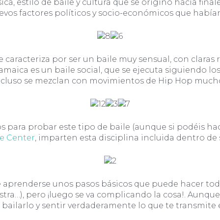
a, estilo de baile y cultura que se originó hacia fin
evos factores políticos y socio-económicos que habían
 caracteriza por ser un baile muy sensual, con claras r
maica es un baile social, que se ejecuta siguiendo lo
cluso se mezclan con movimientos de Hip Hop mucho
os para probar este tipo de baile (aunque si podéis ha
e Center
, imparten esta disciplina incluida dentro de
e aprenderse unos pasos básicos que puede hacer todo
estra…), pero ¡luego se va complicando la cosa!. Aunqu
 bailarlo y sentir verdaderamente lo que te transmite e