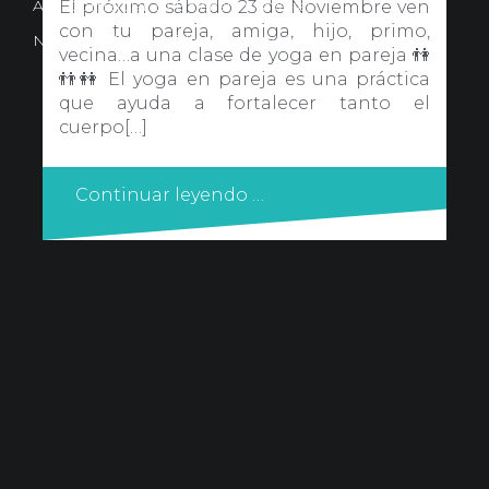
Avd. Comercial 20 Barañain (Navarra)
El próximo sábado 23 de Noviembre ven
con tu pareja, amiga, hijo, primo,
Nota Legal
·
Privacidad
·
Política de Cookies
vecina…a una clase de yoga en pareja 👫
👬👭 El yoga en pareja es una práctica
que ayuda a fortalecer tanto el
cuerpo[…]
Continuar leyendo …