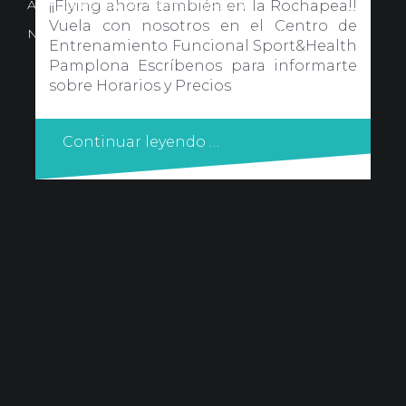
Avd. Comercial 20 Barañain (Navarra)
¡¡Flying ahora también en la Rochapea!!
Vuela con nosotros en el Centro de
Nota Legal
·
Privacidad
·
Política de Cookies
Entrenamiento Funcional Sport&Health
Pamplona Escríbenos para informarte
sobre Horarios y Precios
Continuar leyendo …