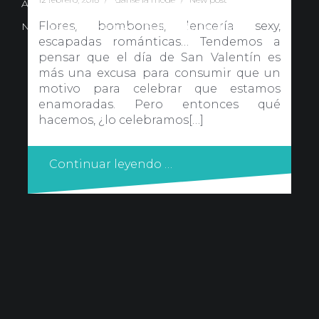
Avd. Comercial 20 Barañain (Navarra)
Flores, bombones, lencería sexy,
Nota Legal
·
Privacidad
·
Política de Cookies
escapadas románticas… Tendemos a
pensar que el día de San Valentín es
más una excusa para consumir que un
motivo para celebrar que estamos
enamoradas. Pero entonces qué
hacemos, ¿lo celebramos[…]
Continuar leyendo …