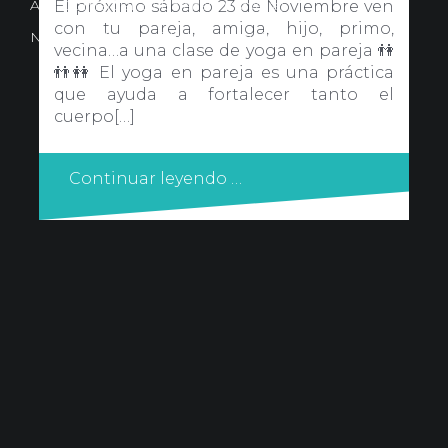
Avd. Comercial 20 Barañain (Navarra)
El próximo sábado 23 de Noviembre ven
con tu pareja, amiga, hijo, primo,
Nota Legal
·
Privacidad
·
Política de Cookies
vecina…a una clase de yoga en pareja 👫
👬👭 El yoga en pareja es una práctica
que ayuda a fortalecer tanto el
cuerpo[…]
Continuar leyendo …