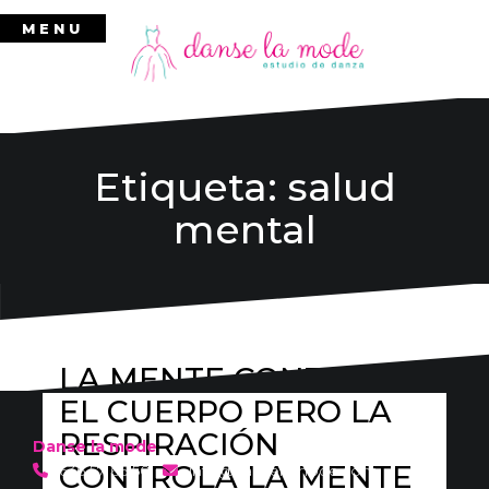
Ir
MENU
al
contenido
Etiqueta:
salud
mental
LA MENTE CONTROLA
EL CUERPO PERO LA
RESPIRACIÓN
Danse la mode
CONTROLA LA MENTE
636 57 66 50
·
info@danselamode.com