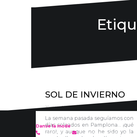
Etiqu
SOL DE INVIERNO
20 enero, 2016
danse la mode
New post
La semana pasada seguíamos con
días soleados en Pamplona… ¡qué
Danse la mode
raro!, y aunque no he sido yo la
636 57 66 50
·
info@danselamode.com