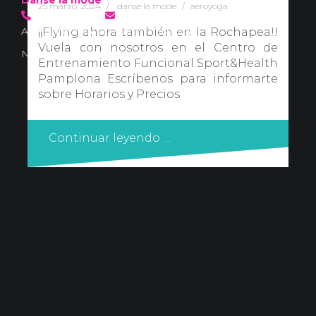
25 marzo, 2024
danse la mode
aeroyoga
636 57 66 50
·
info@danselamode.com
Avd. Comercial 20 Barañain (Navarra)
¡¡Flying ahora también en la Rochapea!!
Vuela con nosotros en el Centro de
Nota Legal
·
Privacidad
·
Política de Cookies
Entrenamiento Funcional Sport&Health
Pamplona Escríbenos para informarte
sobre Horarios y Precios
Continuar leyendo …