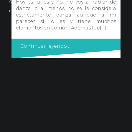
Avd. Comercial 20 Barañain (Navarra)
Hoy es lunes y no, no voy a hablar de
danza, o al menos no se le considera
Nota Legal
·
Privacidad
·
Política de Cookies
estrictamente danza aunque a mi
parecer sí lo es y tiene muchos
elementos en común. Además fue[…]
Continuar leyendo …