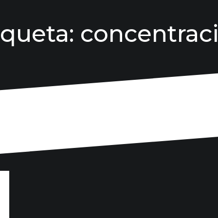
iqueta:
concentrac