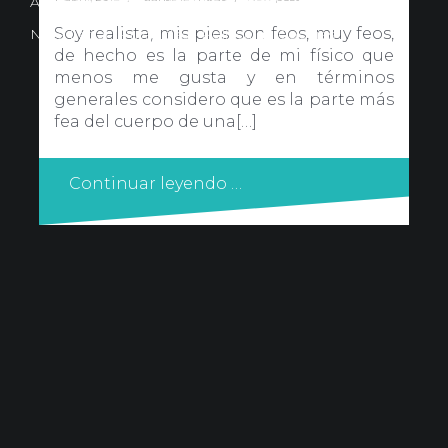
Avd. Comercial 20 Barañain (Navarra)
Soy realista, mis pies son feos, muy feos,
Nota Legal
·
Privacidad
·
Política de Cookies
de hecho es la parte de mi físico que
menos me gusta y en términos
generales considero que es la parte más
fea del cuerpo de una[…]
Continuar leyendo …