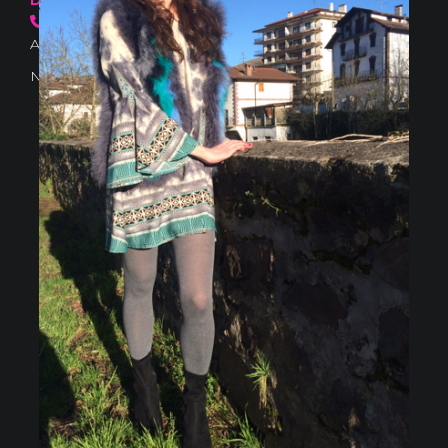
636 57 66 50
·
info@danselamode.com
Avd. Comercial 20 Barañain (Navarra)
Nota Legal
·
Privacidad
·
Política de Cookies