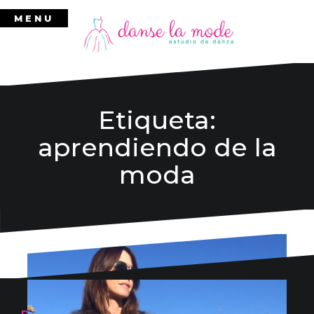
Ir
MENU
al
contenido
Etiqueta:
aprendiendo de la
moda
Danse la mode