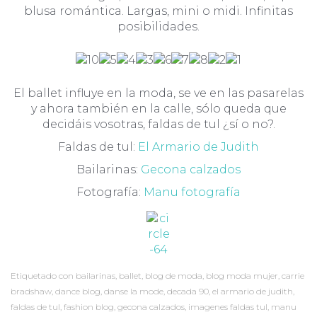
blusa romántica. Largas, mini o midi. Infinitas
posibilidades.
El ballet influye en la moda, se ve en las pasarelas
y ahora también en la calle, sólo queda que
decidáis vosotras, faldas de tul ¿sí o no?.
Faldas de tul:
El Armario de Judith
Bailarinas:
Gecona calzados
Fotografía:
Manu fotografía
Etiquetado con
bailarinas
,
ballet
,
blog de moda
,
blog moda mujer
,
carrie
bradshaw
,
dance blog
,
danse la mode
,
decada 90
,
el armario de judith
,
faldas de tul
,
fashion blog
,
gecona calzados
,
imagenes faldas tul
,
manu