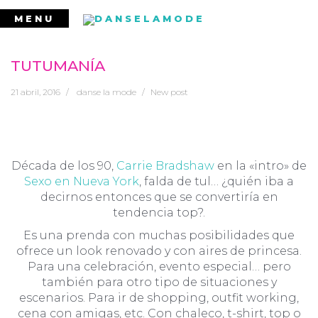
Ir
MENU
al
contenido
TUTUMANÍA
21 abril, 2016
danse la mode
New post
Década de los 90,
Carrie Bradshaw
en la «intro» de
Sexo en Nueva York
, falda de tul… ¿quién iba a
decirnos entonces que se convertiría en
tendencia top?.
Es una prenda con muchas posibilidades que
ofrece un look renovado y con aires de princesa.
Para una celebración, evento especial… pero
también para otro tipo de situaciones y
escenarios. Para ir de shopping, outfit working,
cena con amigas, etc. Con chaleco, t-shirt, top o