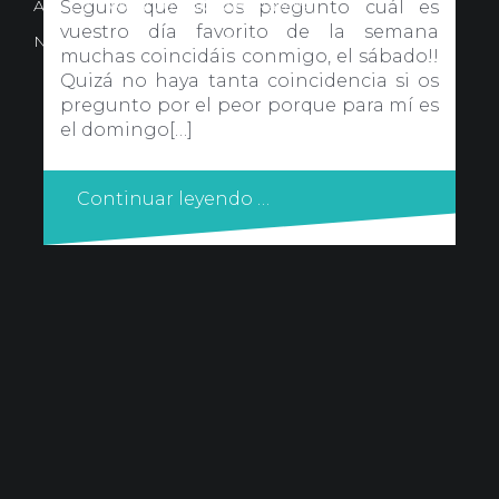
Avd. Comercial 20 Barañain (Navarra)
Seguro que si os pregunto cuál es
vuestro día favorito de la semana
Nota Legal
·
Privacidad
·
Política de Cookies
muchas coincidáis conmigo, el sábado!!
Quizá no haya tanta coincidencia si os
pregunto por el peor porque para mí es
el domingo[…]
Continuar leyendo …