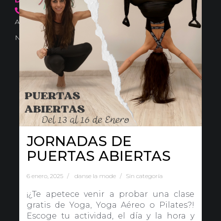
636 57 66 50
·
info@danselamode.com
Avd. Comercial 20 Barañain (Navarra)
Nota Legal
·
Privacidad
·
Política de Cookies
JORNADAS DE
PUERTAS ABIERTAS
6 enero, 2025
danse la mode
Sin categoría
¡¿Te apetece venir a probar una clase
gratis de Yoga, Yoga Aéreo o Pilates?!
Escoge tu actividad, el día y la hora y