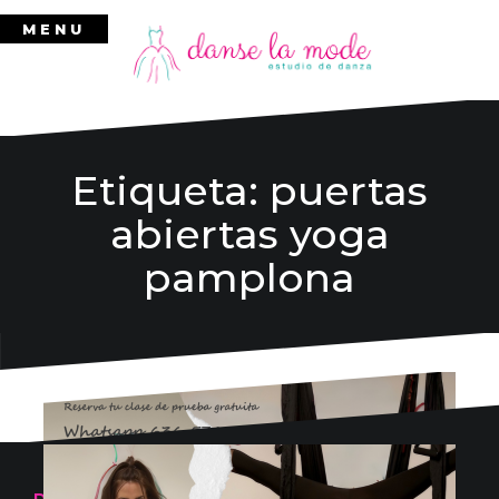
Ir
MENU
al
contenido
Etiqueta:
puertas
abiertas yoga
pamplona
Danse la mode