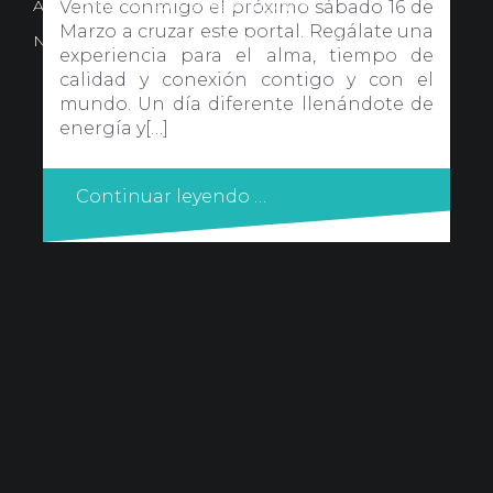
Avd. Comercial 20 Barañain (Navarra)
Vente conmigo el próximo sábado 16 de
Marzo a cruzar este portal. Regálate una
Nota Legal
·
Privacidad
·
Política de Cookies
experiencia para el alma, tiempo de
calidad y conexión contigo y con el
mundo. Un día diferente llenándote de
energía y[…]
Continuar leyendo …