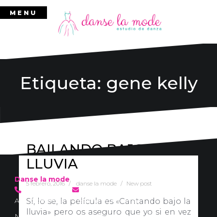
Ir
MENU
al
contenido
Etiqueta:
gene kelly
BAILANDO BAJO LA
LLUVIA
Danse la mode
5 febrero, 2016
danse la mode
New post
636 57 66 50
·
info@danselamode.com
Avd. Comercial 20 Barañain (Navarra)
Sí, lo se, la película es «Cantando bajo la
lluvia» pero os aseguro que yo si en vez
Nota Legal
·
Privacidad
·
Política de Cookies