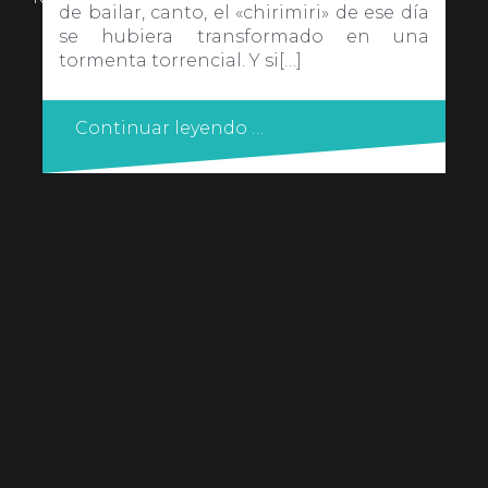
de bailar, canto, el «chirimiri» de ese día
se hubiera transformado en una
tormenta torrencial. Y si[…]
Continuar leyendo …