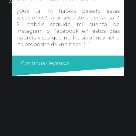
Avd. Comercial 20 Barañain (Navarra)
¿Qué tal lo habéis pasado estas
Nota Legal
·
Privacidad
·
Política de Cookies
vacaciones?, ¿conseguisteis descansar?.
Si habéis seguido mi cuenta de
Instagram o Facebook en estos días
habréis visto que no he sido muy fiel a
mi propósito de «no hacer[…]
Continuar leyendo …