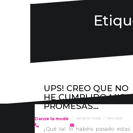
Etiqu
UPS! CREO QUE NO
HE CUMPLIDO MIS
PROMESAS…
28 marzo, 2016
danse la mode
New post
Danse la mode
636 57 66 50
·
info@danselamode.com
¿Qué tal lo habéis pasado estas
Avd. Comercial 20 Barañain (Navarra)