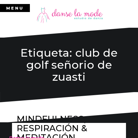
Ir
MENU
al
contenido
Etiqueta:
club de
golf señorio de
zuasti
MINDFULNESS,
RESPIRACIÓN &
MEDITACIÓN
Danse la mode