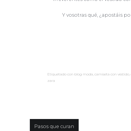
Y vosotras qué, ¿apostáis po
Etiquetado con
blog moda
,
camiseta con vestido
,
zara
Navegación
Pasos que curan