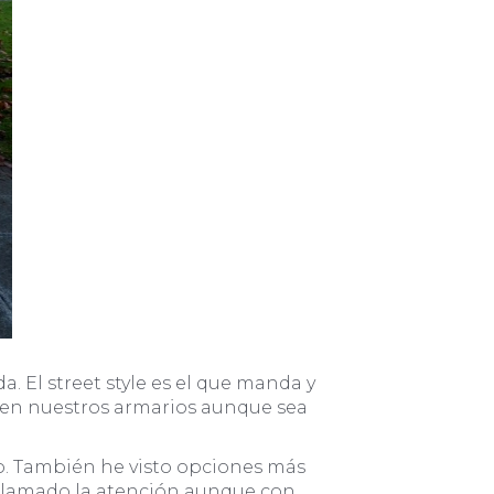
 El street style es el que manda y
o en nuestros armarios aunque sea
o. También he visto opciones más
a llamado la atención aunque con