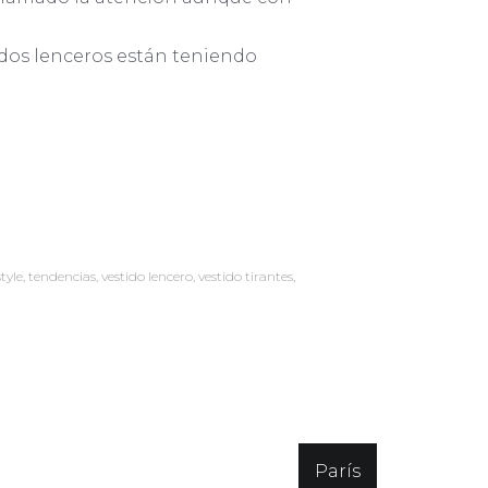
tidos lenceros están teniendo
style
,
tendencias
,
vestido lencero
,
vestido tirantes
,
París