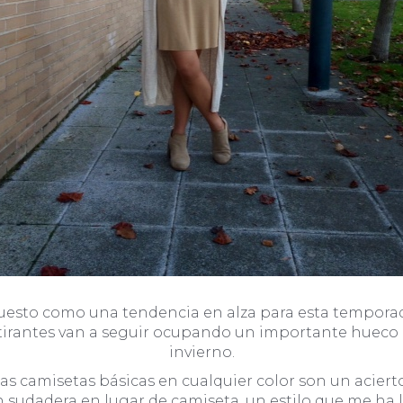
uesto como una tendencia en alza para esta temporada.
 de tirantes van a seguir ocupando un importante huec
invierno.
s camisetas básicas en cualquier color son un aciert
n sudadera en lugar de camiseta, un estilo que me h