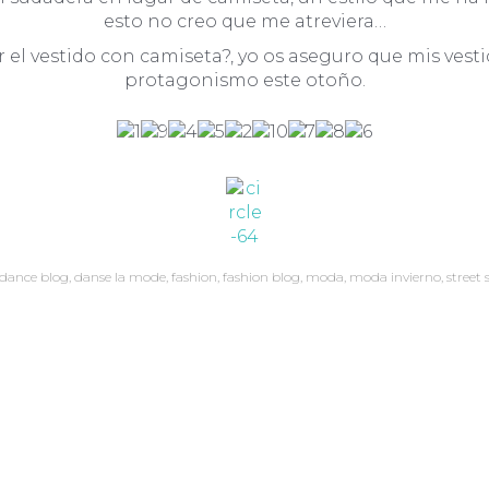
esto no creo que me atreviera…
r el vestido con camiseta?, yo os aseguro que mis ves
protagonismo este otoño.
dance blog
,
danse la mode
,
fashion
,
fashion blog
,
moda
,
moda invierno
,
street 